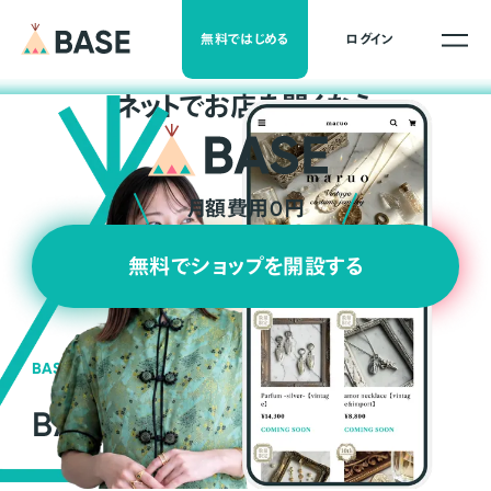
無料ではじめる
ログイン
ネ
ッ
ト
でお店を開くなら
月額費用0円
無料でショップを開設する
BASEの強み
BASEが強い3つの理由