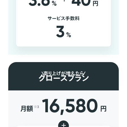
3.6
40
%
円
サービス手数料
3
%
売り上げが増えたら
グロースプラン
16,580
月額
円
※3
+