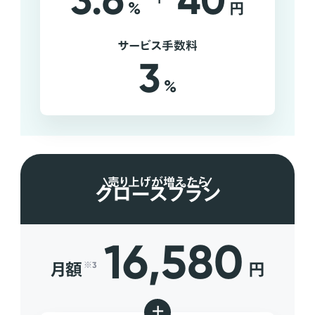
3.6
40
%
円
サービス手数料
3
%
売り上げが増えたら
グロースプラン
16,580
月額
円
※3
+