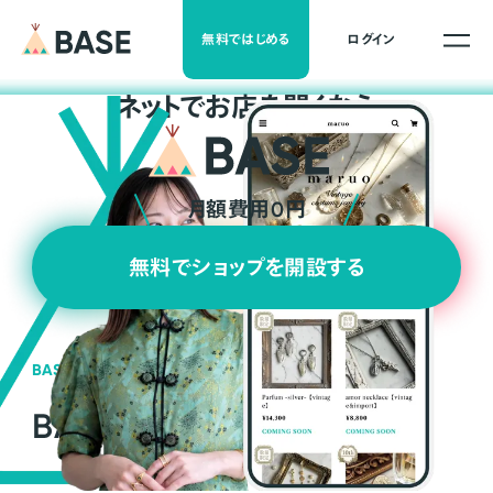
無料ではじめる
ログイン
ネ
ッ
ト
でお店を開くなら
月額費用0円
無料でショップを開設する
BASEの強み
BASEが強い3つの理由