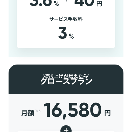
3.6
40
%
円
サービス手数料
3
%
売り上げが増えたら
グロースプラン
16,580
月額
円
※3
+