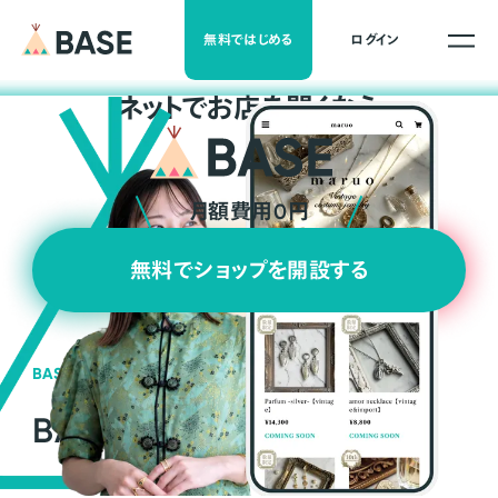
無料ではじめる
ログイン
ネ
ッ
ト
でお店を開くなら
月額費用0円
無料でショップを開設する
BASEの強み
BASEが強い3つの理由