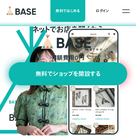
無料ではじめる
ログイン
ネ
ッ
ト
でお店を開くなら
月額費用0円
無料でショップを開設する
BASEの強み
BASEが強い3つの理由