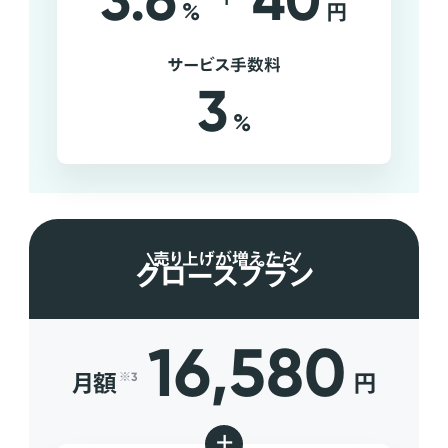
3.6
40
%
円
サービス手数料
3
%
売り上げが増えたら
グロースプラン
16,580
月額
円
※3
+