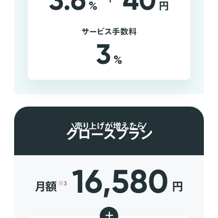
3.6
40
%
円
サービス手数料
3
%
売り上げが増えたら
グロースプラン
16,580
月額
円
※3
+