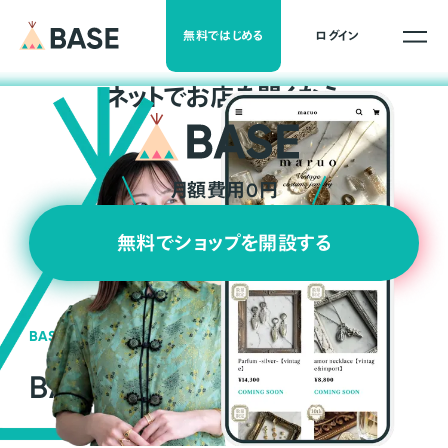
無料ではじめる
ログイン
ネ
ッ
ト
でお店を開くなら
月額費用0円
無料でショップを開設する
BASEの強み
BASEが強い3つの理由