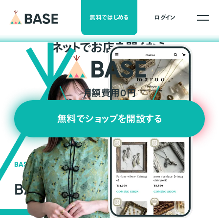
無料ではじめる
ログイン
ネ
ッ
ト
でお店を開くなら
月額費用0円
無料でショップを開設する
BASEの強み
BASEが強い3つの理由