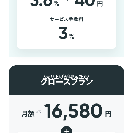
3.6
40
%
円
サービス手数料
3
%
売り上げが増えたら
グロースプラン
16,580
月額
円
※3
+