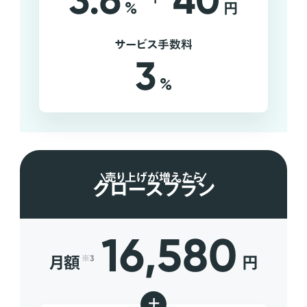
3.6
40
%
円
サービス手数料
3
%
売り上げが増えたら
グロースプラン
16,580
月額
円
※3
+