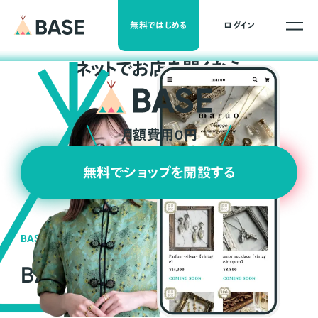
無料ではじめる
ログイン
ネ
ッ
ト
でお店を開くなら
月額費用0円
無料でショップを開設する
BASEの強み
BASEが強い3つの理由