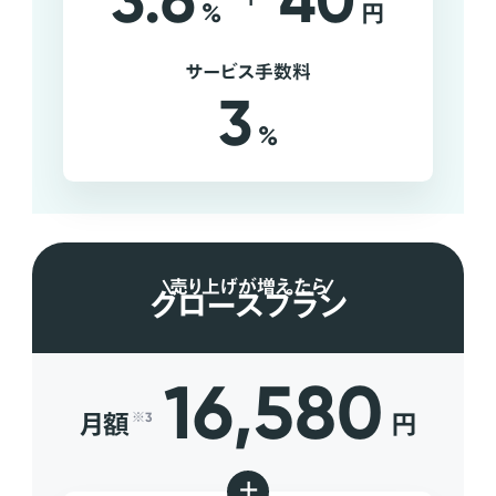
3.6
40
%
円
サービス手数料
3
%
売り上げが増えたら
グロースプラン
16,580
月額
円
※3
+