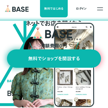
無料ではじめる
ログイン
ネ
ッ
ト
でお店を開くなら
月額費用0円
無料でショップを開設する
BASEの強み
BASEが強い3つの理由