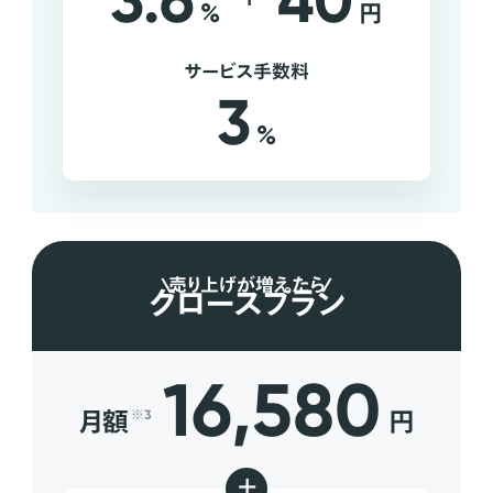
3.6
40
%
円
サービス手数料
3
%
売り上げが増えたら
グロースプラン
16,580
月額
円
※3
+