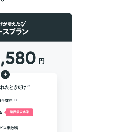
げが増えたら
ースプラン
6,580
円
+
れたときだけ
※1
済手数料
※2
%
業界最安水準
ビス手数料