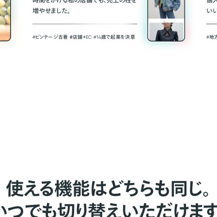
時間をかける私の店舗でも、売上の柱を
個
増やせました。
い
#ビンテージ古着 ＃店舗＋EC #14歳で起業を決意
#地
使える機能はどちらも同じ。
いつでも切り替えいただけます