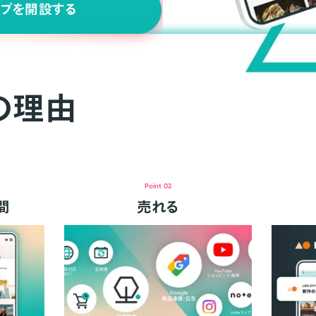
ップを開設する
の理由
Point 02
間
売れる