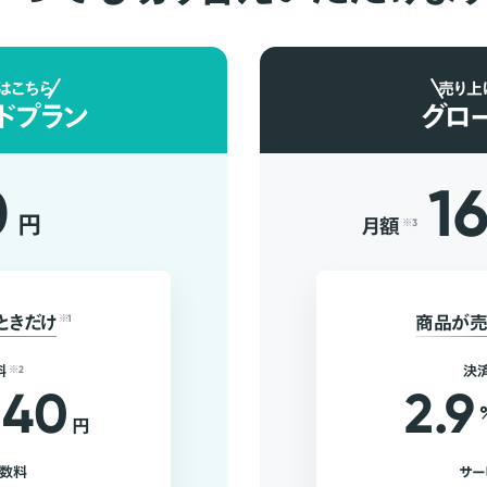
はこちら
売り上
ドプラン
グロ
0
1
円
月額
※3
ときだけ
※1
商品が売
料
※2
決
40
2.9
円
手数料
サー