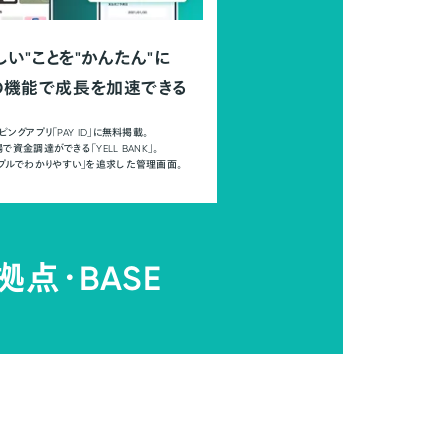
しい"ことを"かんたん"に
の機能で成長を加速できる
ピングアプリ「PAY ID」に無料掲載。
で資金調達ができる「YELL BANK」。
ンプルでわかりやすい」を追求した管理画面。
拠点・
BASE