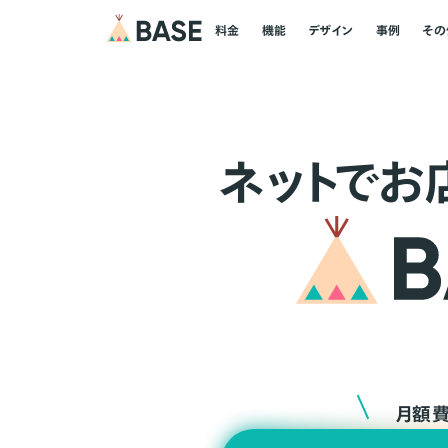
料金
機能
デザイン
事例
その
ネ
ッ
ト
でお
月額