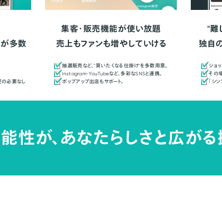
集客・販売機能が使い放題
"難
人が多数
売上もファンも増やしていける
独自
抽選販売など、"買いたくなる仕掛け"を多数用意。
ショッ
Instagram・YouTubeなど、多彩なSNSと連携。
その場
更の必要なし
ポップアップ出店もサポート。
「シ
能性が、
あなたらしさと広がる