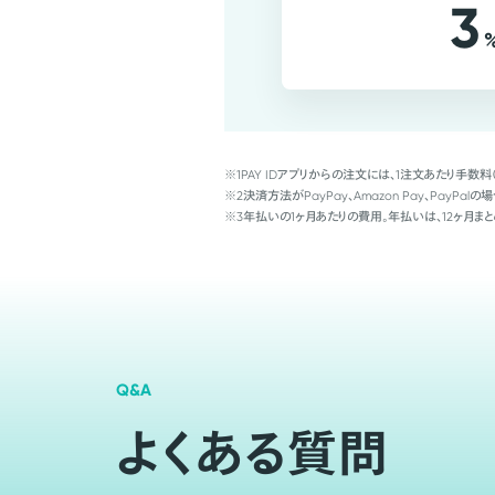
3
※1
PAY IDアプリからの注文には、1注文あたり手数料
※2
決済方法がPayPay、Amazon Pay、Pay
※3
年払いの1ヶ月あたりの費用。年払いは、12ヶ月まと
Q&A
よくある質問