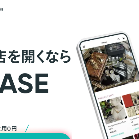
他
店を開くなら
費用0円