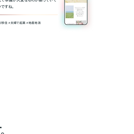
人で準備が大変なものが揃っていて
いですね。
方移住 #夫婦で起業 #地産地消
。