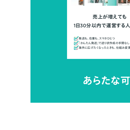
売上が増えても
1日30分以内で運営する
発送も、在庫も、スマホひとつ
「かんたん発送」で送り状作成の手間なし
海外に広げたくなったときも、仕組み変
あらたな可