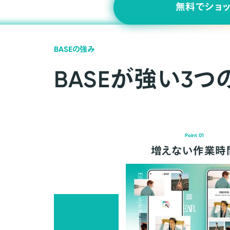
無料でショ
BASEの強み
BASEが強い3つ
Point 01
増えない作業時