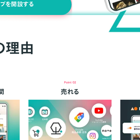
ップを開設する
の理由
Point 02
間
売れる