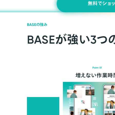
無料でショ
BASEの強み
BASEが強い3つ
Point 01
増えない作業時