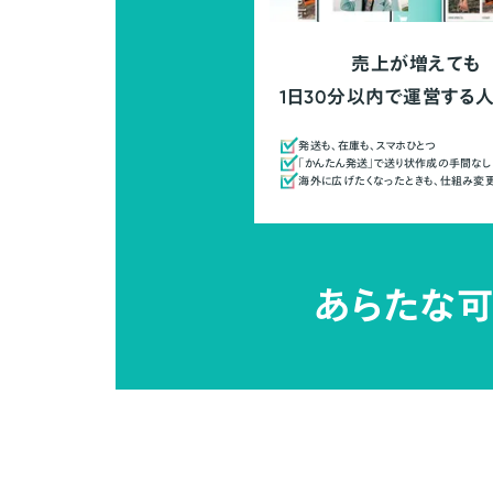
売上が増えても
1日30分以内で運営する
発送も、在庫も、スマホひとつ
「かんたん発送」で送り状作成の手間なし
海外に広げたくなったときも、仕組み変
あらたな可