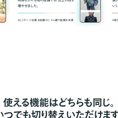
時間をかける私の店舗でも、売上の柱を
個
増やせました。
い
#ビンテージ古着 ＃店舗＋EC #14歳で起業を決意
#地
使える機能はどちらも同じ。
いつでも切り替えいただけます