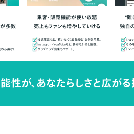
集客・販売機能が使い放題
"難
人が多数
売上もファンも増やしていける
独自
抽選販売など、"買いたくなる仕掛け"を多数用意。
ショッ
Instagram・YouTubeなど、多彩なSNSと連携。
その場
更の必要なし
ポップアップ出店もサポート。
「シ
能性が、
あなたらしさと広がる