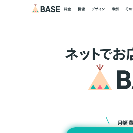
料金
機能
デザイン
事例
その
ネ
ッ
ト
でお
月額