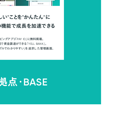
しい"ことを"かんたん"に
の機能で成長を加速できる
ピングアプリ「PAY ID」に無料掲載。
で資金調達ができる「YELL BANK」。
ンプルでわかりやすい」を追求した管理画面。
拠点・
BASE