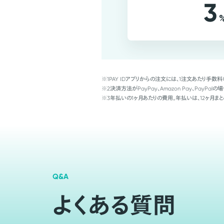
3
※1
PAY IDアプリからの注文には、1注文あたり手数料
※2
決済方法がPayPay、Amazon Pay、Pay
※3
年払いの1ヶ月あたりの費用。年払いは、12ヶ月まと
Q&A
よくある質問