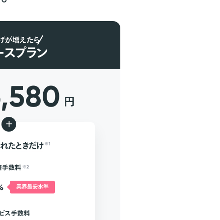
げが増えたら
ースプラン
6,580
円
+
れたときだけ
※1
済手数料
※2
%
業界最安水準
ビス手数料