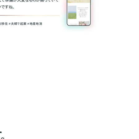
人で準備が大変なものが揃っていて
いですね。
方移住 #夫婦で起業 #地産地消
。