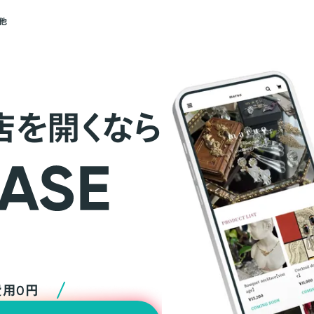
他
店を開くなら
費用0円