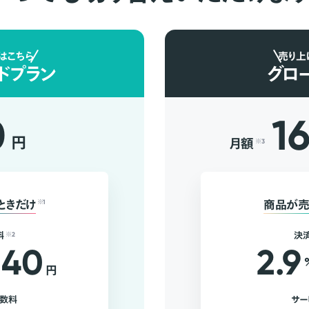
はこちら
売り上
ドプラン
グロ
0
1
円
月額
※3
ときだけ
※1
商品が売
料
※2
決
40
2.9
円
手数料
サー