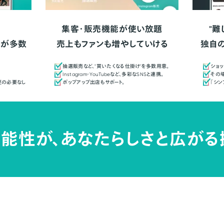
集客・販売機能が使い放題
"難
人が多数
売上もファンも増やしていける
独自
抽選販売など、"買いたくなる仕掛け"を多数用意。
ショッ
Instagram・YouTubeなど、多彩なSNSと連携。
その場
更の必要なし
ポップアップ出店もサポート。
「シ
能性が、
あなたらしさと広がる