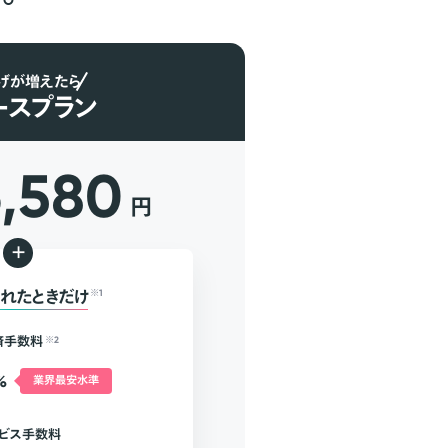
げが増えたら
ースプラン
6,580
円
+
れたときだけ
※1
済手数料
※2
%
業界最安水準
ビス手数料