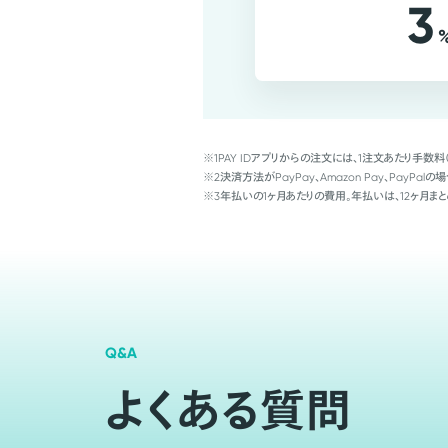
3
※1
PAY IDアプリからの注文には、1注文あたり手数料
※2
決済方法がPayPay、Amazon Pay、Pay
※3
年払いの1ヶ月あたりの費用。年払いは、12ヶ月まと
Q&A
よくある質問