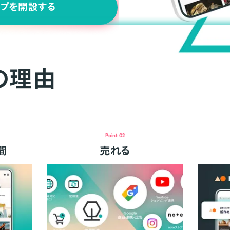
ップを開設する
の理由
Point 02
間
売れる