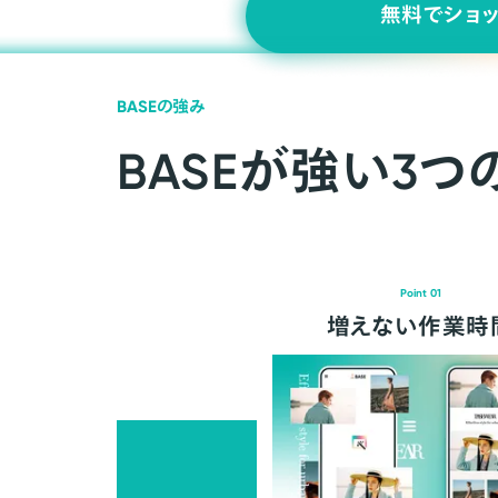
無料でショ
BASEの強み
BASEが強い3つ
Point 01
増えない作業時