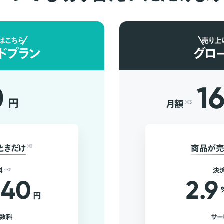
はこちら
売り上
ドプラン
グロ
0
1
円
月額
※3
ときだけ
※1
商品が売
料
※2
決
40
2.9
円
手数料
サー