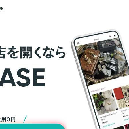
他
店を開くなら
費用0円