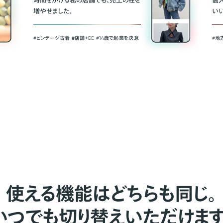
時間をかける私の店舗でも、売上の柱を
個
増やせました。
い
#ビンテージ古着 ＃店舗＋EC #14歳で起業を決意
#地
使える機能はどちらも同じ。
いつでも切り替えいただけます