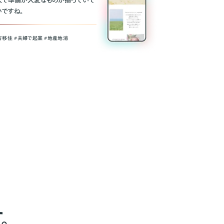
人で準備が大変なものが揃っていて
いですね。
方移住 #夫婦で起業 #地産地消
。