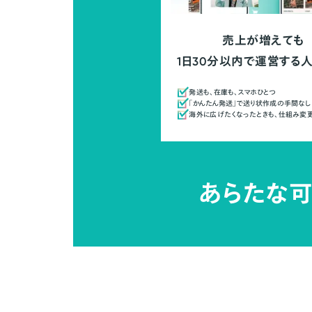
売上が増えても
1日30分以内で運営する
発送も、在庫も、スマホひとつ
「かんたん発送」で送り状作成の手間なし
海外に広げたくなったときも、仕組み変
あらたな可