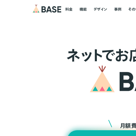
料金
機能
デザイン
事例
その
ネ
ッ
ト
でお
月額