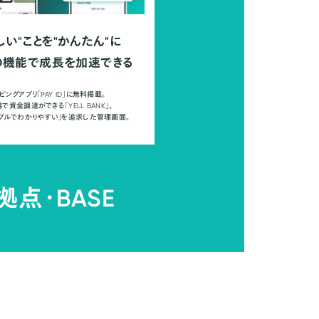
しい"ことを"かんたん"に
の機能で成長を加速できる
ピングアプリ「PAY ID」に無料掲載。
で資金調達ができる「YELL BANK」。
ンプルでわかりやすい」を追求した管理画面。
拠点・
BASE