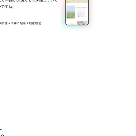
人で準備が大変なものが揃っていて
いですね。
方移住 #夫婦で起業 #地産地消
。