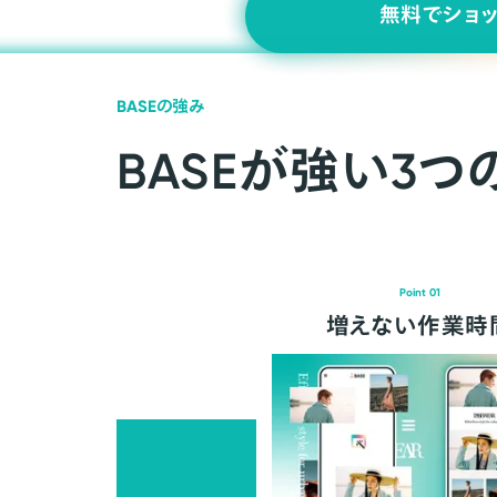
無料でショ
BASEの強み
BASEが強い3つ
Point 01
増えない作業時