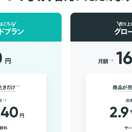
はこちら
売り上
ドプラン
グロ
0
1
円
月額
※3
ときだけ
※1
商品が売
料
※2
決
40
2.9
円
手数料
サー