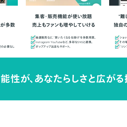
集客・販売機能が使い放題
"難
人が多数
売上もファンも増やしていける
独自
抽選販売など、"買いたくなる仕掛け"を多数用意。
ショッ
Instagram・YouTubeなど、多彩なSNSと連携。
その場
更の必要なし
ポップアップ出店もサポート。
「シ
能性が、
あなたらしさと広がる