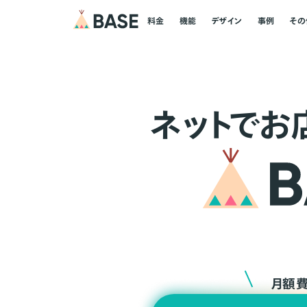
料金
機能
デザイン
事例
その
ネ
ッ
ト
でお
月額