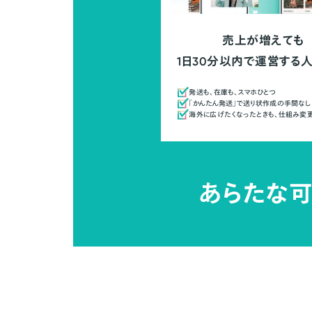
売上が増えても
1日30分以内で運営する
発送も、在庫も、スマホひとつ
「かんたん発送」で送り状作成の手間なし
海外に広げたくなったときも、仕組み変
あらたな可