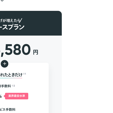
げが増えたら
ースプラン
6,580
円
+
れたときだけ
※1
済手数料
※2
%
業界最安水準
ビス手数料