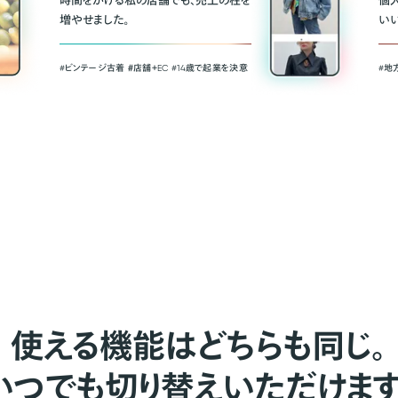
時間をかける私の店舗でも、売上の柱を
個
増やせました。
い
#ビンテージ古着 ＃店舗＋EC #14歳で起業を決意
#地
使える機能はどちらも同じ。
いつでも切り替えいただけます