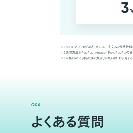
3
※1
PAY IDアプリからの注文には、1注文あたり手数料
※2
決済方法がPayPay、Amazon Pay、Pay
※3
年払いの1ヶ月あたりの費用。年払いは、12ヶ月まと
Q&A
よくある質問