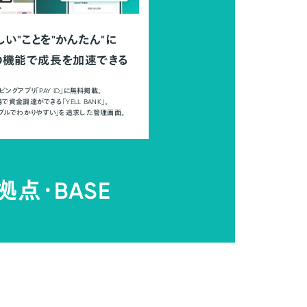
しい"ことを"かんたん"に
の機能で成長を加速できる
ピングアプリ「PAY ID」に無料掲載。
で資金調達ができる「YELL BANK」。
ンプルでわかりやすい」を追求した管理画面。
拠点・
BASE