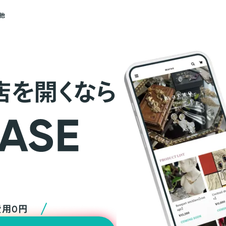
他
店を開くなら
費用0円