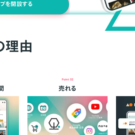
ップを開設する
の理由
Point 02
間
売れる