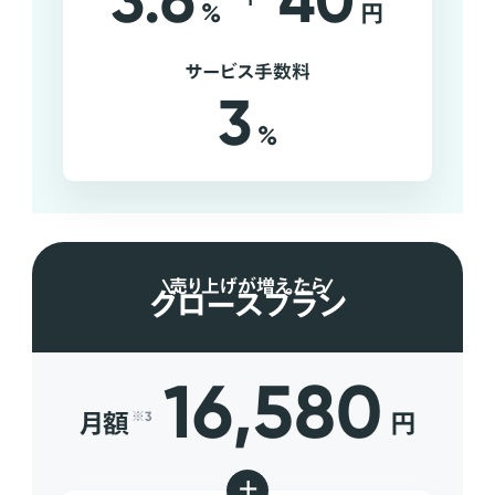
3.6
40
%
円
サービス手数料
3
%
売り上げが増えたら
グロースプラン
16,580
月額
円
※3
+