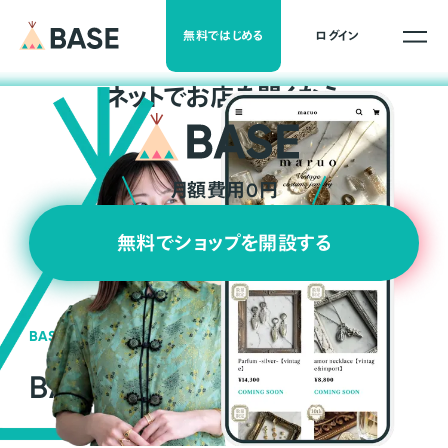
無料ではじめる
ログイン
ネ
ッ
ト
でお店を開くなら
月額費用0円
無料でショップを開設する
BASEの強み
BASEが強い3つの理由