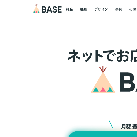
料金
機能
デザイン
事例
その
ネ
ッ
ト
でお
月額