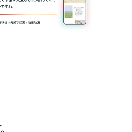
人で準備が大変なものが揃っていて
いですね。
方移住 #夫婦で起業 #地産地消
。