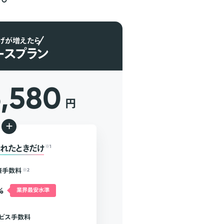
げが増えたら
ースプラン
6,580
円
+
れたときだけ
※1
済手数料
※2
%
業界最安水準
ビス手数料