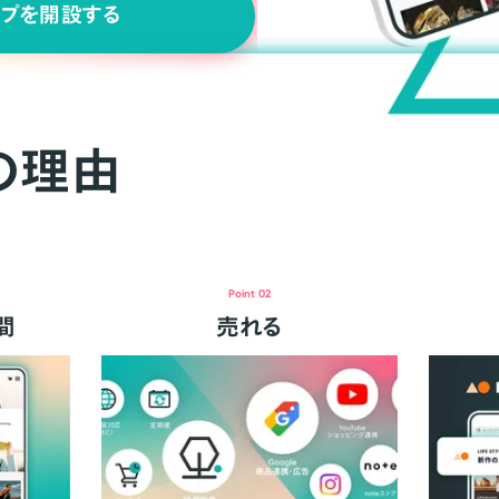
ップを開設する
の理由
Point 02
間
売れる