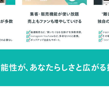
集客・販売機能が使い放題
"難
人が多数
売上もファンも増やしていける
独自
抽選販売など、"買いたくなる仕掛け"を多数用意。
ショッ
Instagram・YouTubeなど、多彩なSNSと連携。
その場
更の必要なし
ポップアップ出店もサポート。
「シ
能性が、
あなたらしさと広がる