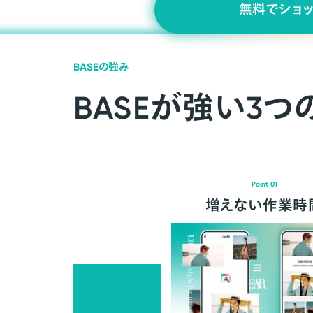
無料でショ
BASEの強み
BASEが強い3つ
Point 01
増えない作業時