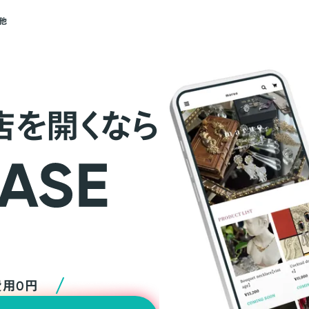
他
店を開くなら
費用0円