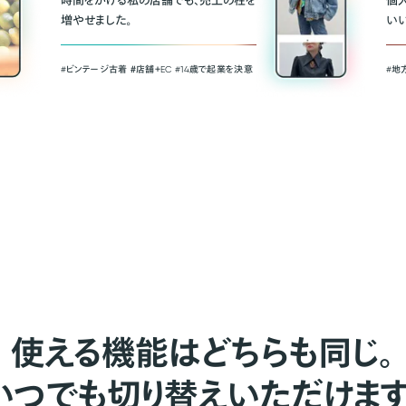
時間をかける私の店舗でも、売上の柱を
個
増やせました。
い
#ビンテージ古着 ＃店舗＋EC #14歳で起業を決意
#地
使える機能はどちらも同じ。
いつでも切り替えいただけます