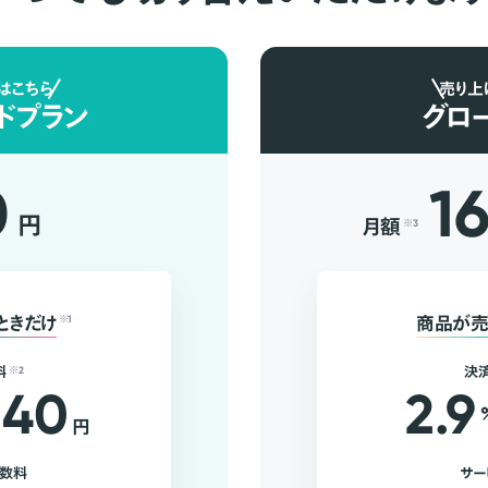
はこちら
売り上
ドプラン
グロ
0
1
円
月額
※3
ときだけ
※1
商品が売
料
※2
決
40
2.9
円
手数料
サー