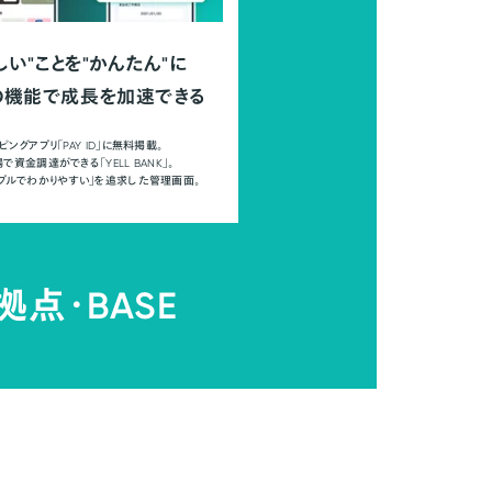
しい"ことを"かんたん"に
の機能で成長を加速できる
ピングアプリ「PAY ID」に無料掲載。
で資金調達ができる「YELL BANK」。
ンプルでわかりやすい」を追求した管理画面。
拠点・
BASE