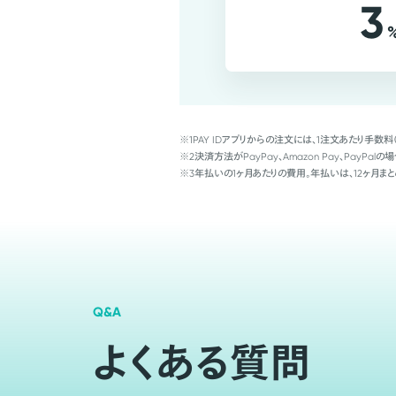
3
※1
PAY IDアプリからの注文には、1注文あたり手数料
※2
決済方法がPayPay、Amazon Pay、Pay
※3
年払いの1ヶ月あたりの費用。年払いは、12ヶ月まと
Q&A
よくある質問