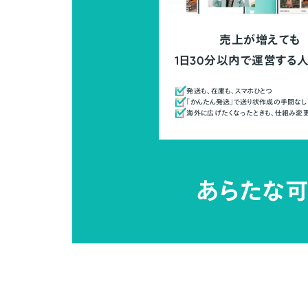
売上が増えても
1日30分以内で運営する
発送も、在庫も、スマホひとつ
「かんたん発送」で送り状作成の手間なし
海外に広げたくなったときも、仕組み変
あらたな可