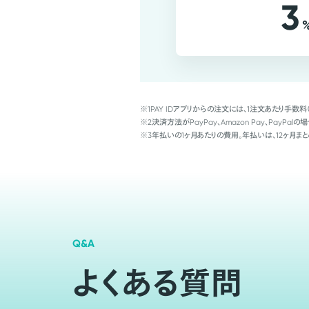
3
※1
PAY IDアプリからの注文には、1注文あたり手数料
※2
決済方法がPayPay、Amazon Pay、Pay
※3
年払いの1ヶ月あたりの費用。年払いは、12ヶ月まと
Q&A
よくある質問