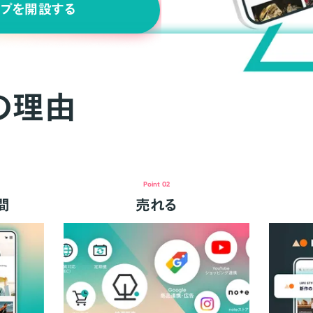
ップを開設する
の理由
Point 02
間
売れる