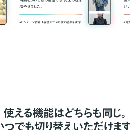
時間をかける私の店舗でも、売上の柱を
個
増やせました。
い
#ビンテージ古着 ＃店舗＋EC #14歳で起業を決意
#地
使える機能はどちらも同じ。
いつでも切り替えいただけます