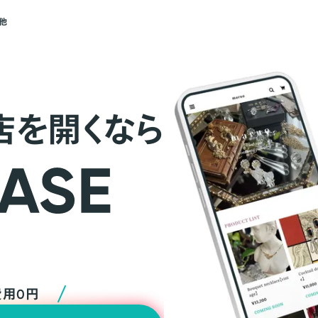
他
店を開くなら
費用0円