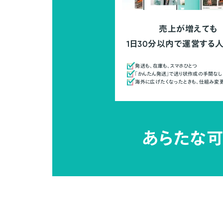
売上が増えても
1日30分以内で運営する
発送も、在庫も、スマホひとつ
「かんたん発送」で送り状作成の手間なし
海外に広げたくなったときも、仕組み変
あらたな可