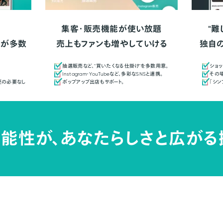
集客・販売機能が使い放題
"難
人が多数
売上もファンも増やしていける
独自
抽選販売など、"買いたくなる仕掛け"を多数用意。
ショッ
Instagram・YouTubeなど、多彩なSNSと連携。
その場
更の必要なし
ポップアップ出店もサポート。
「シ
能性が、
あなたらしさと広がる