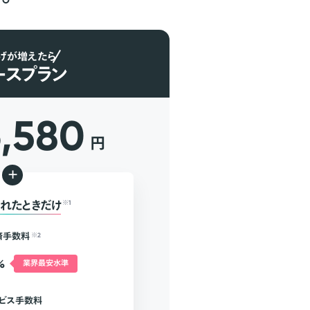
げが増えたら
ースプラン
6,580
円
+
れたときだけ
※1
済手数料
※2
%
業界最安水準
ビス手数料