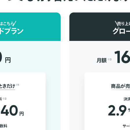
はこちら
売り上
ドプラン
グロ
0
1
円
月額
※3
ときだけ
※1
商品が売
料
※2
決
40
2.9
円
手数料
サー