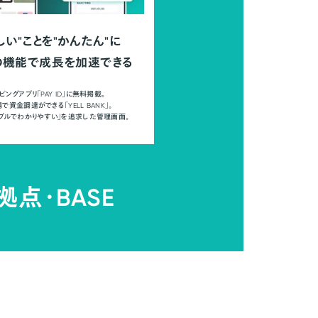
しい"ことを"かんたん"に
の機能で成長を加速できる
ピングアプリ「PAY ID」に無料掲載。
で資金調達ができる「YELL BANK」。
ンプルでわかりやすい」を追求した管理画面。
拠点・
BASE