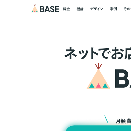
料金
機能
デザイン
事例
その
ネ
ッ
ト
でお
月額