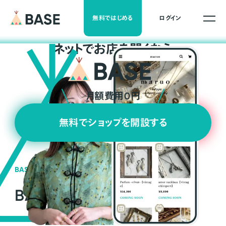
無料ではじめる
ログイン
ネ
ッ
ト
でお店を開くなら
月額費用0円
無料でショップを開設する
BASEの強み
BASEが強い3つの理由