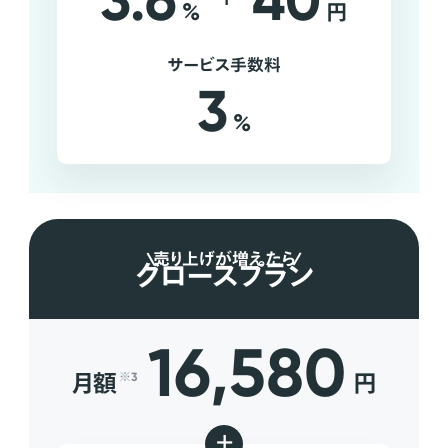
3.6
40
%
円
サービス手数料
3
%
売り上げが増えたら
グロースプラン
16,580
月額
円
※3
+