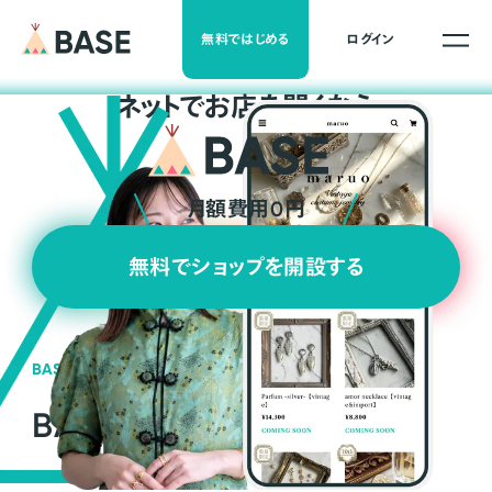
無料ではじめる
ログイン
ネ
ッ
ト
でお店を開くなら
月額費用0円
無料でショップを開設する
BASEの強み
BASEが強い3つの理由