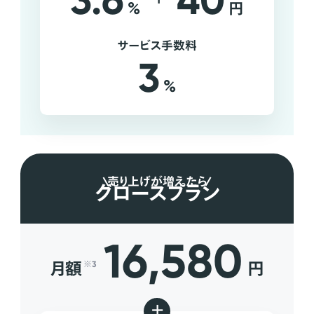
3.6
40
%
円
サービス手数料
3
%
売り上げが増えたら
グロースプラン
16,580
月額
円
※3
+