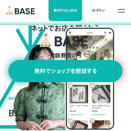
無料ではじめる
ログイン
ネ
ッ
ト
でお店を開くなら
月額費用0円
無料でショップを開設する
BASEの強み
BASEが強い3つの理由