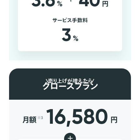
3.6
40
%
円
サービス手数料
3
%
売り上げが増えたら
グロースプラン
16,580
月額
円
※3
+