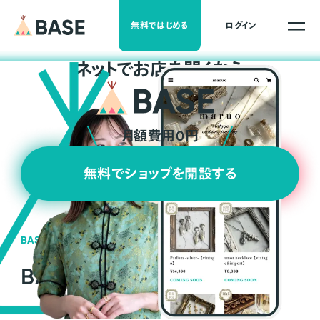
無料ではじめる
ログイン
ネ
ッ
ト
でお店を開くなら
月額費用0円
無料でショップを開設する
BASEの強み
BASEが強い3つの理由