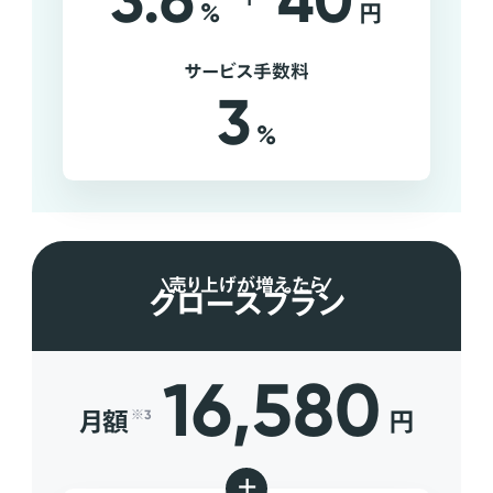
3.6
40
%
円
サービス手数料
3
%
売り上げが増えたら
グロースプラン
16,580
月額
円
※3
+