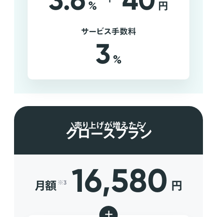
3.6
40
%
円
サービス手数料
3
%
売り上げが増えたら
グロースプラン
16,580
月額
円
※3
+