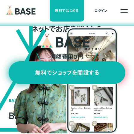
無料ではじめる
ログイン
ネ
ッ
ト
でお店を開くなら
月額費用0円
無料でショップを開設する
BASEの強み
BASEが強い3つの理由