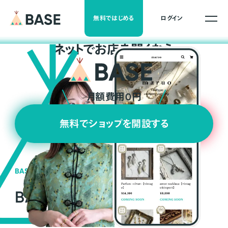
無料ではじめる
ログイン
ネ
ッ
ト
でお店を開くなら
月額費用0円
無料でショップを開設する
BASEの強み
BASEが強い3つの理由