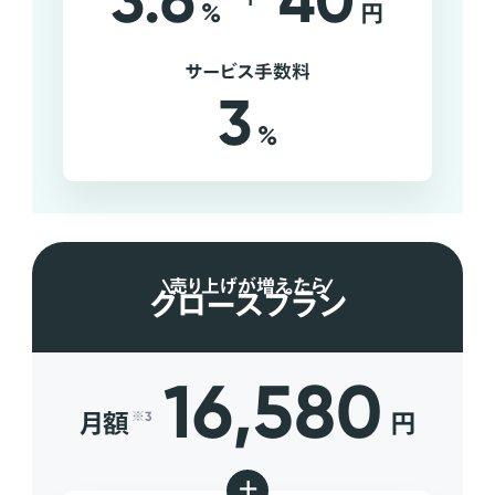
3.6
40
%
円
サービス手数料
3
%
売り上げが増えたら
グロースプラン
16,580
月額
円
※3
+