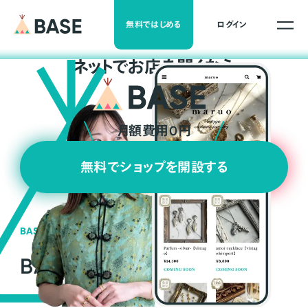
無料ではじめる
ログイン
ネ
ッ
ト
でお店を開くなら
月額費用0円
無料でショップを開設する
BASEの強み
BASEが強い3つの理由