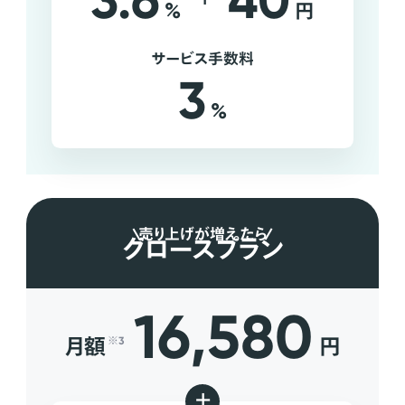
3.6
40
%
円
サービス手数料
3
%
売り上げが増えたら
グロースプラン
16,580
月額
円
※3
+