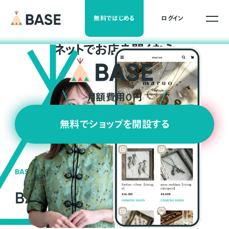
無料ではじめる
ログイン
ネ
ッ
ト
でお店を開くなら
月額費用0円
無料でショップを開設する
BASEの強み
BASEが強い3つの理由