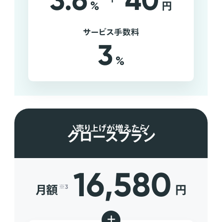
3.6
40
%
円
サービス手数料
3
%
売り上げが増えたら
グロースプラン
16,580
月額
円
※3
+