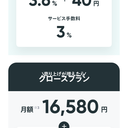
3.6
40
%
円
サービス手数料
3
%
売り上げが増えたら
グロースプラン
16,580
月額
円
※3
+