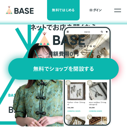
無料ではじめる
ログイン
ネ
ッ
ト
でお店を開くなら
月額費用0円
無料でショップを開設する
BASEの強み
BASEが強い3つの理由