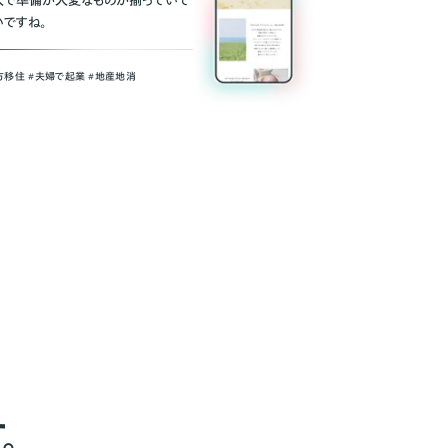
人で準備が大変なものが揃っていて
いですね。
方移住 #夫婦で起業 #地産地消
。