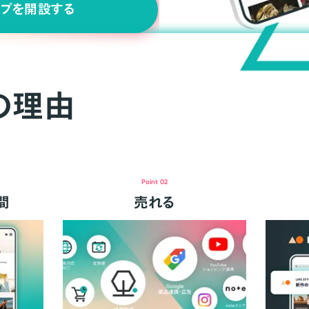
ップを開設する
の理由
Point 02
間
売れる