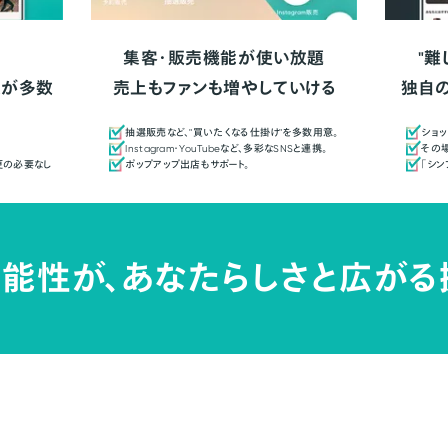
集客・販売機能が使い放題
"難
人が多数
売上もファンも増やしていける
独自
抽選販売など、"買いたくなる仕掛け"を多数用意。
ショッ
Instagram・YouTubeなど、多彩なSNSと連携。
その場
更の必要なし
ポップアップ出店もサポート。
「シ
能性が、
あなたらしさと広がる