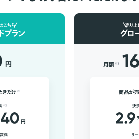
はこちら
売り上
ドプラン
グロ
0
1
円
月額
※3
ときだけ
※1
商品が売
料
※2
決
40
2.9
円
手数料
サー