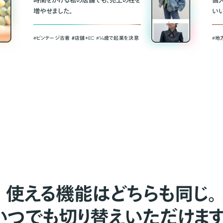
時間をかける私の店舗でも、売上の柱を
個
増やせました。
い
#ビンテージ古着 ＃店舗＋EC #14歳で起業を決意
#地
使える機能はどちらも同じ。
いつでも切り替えいただけます