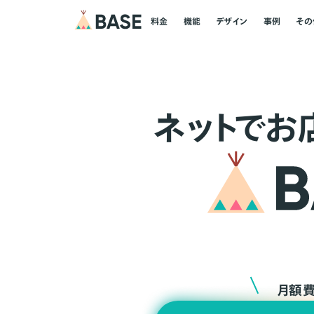
料金
機能
デザイン
事例
その
ネ
ッ
ト
でお
月額