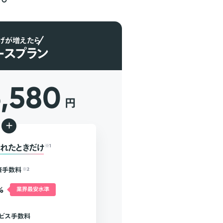
げが増えたら
ースプラン
6,580
円
+
れたときだけ
※1
済手数料
※2
%
業界最安水準
ビス手数料