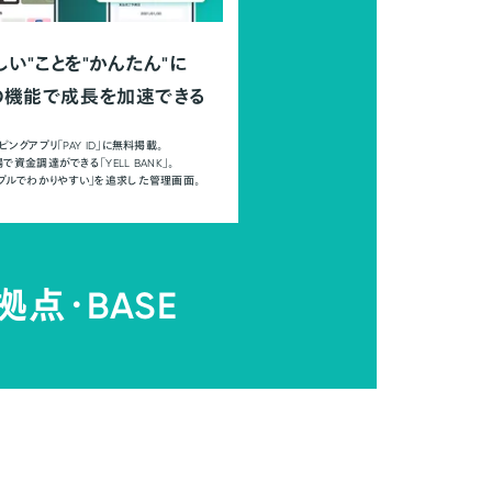
しい"ことを"かんたん"に
の機能で成長を加速できる
ピングアプリ「PAY ID」に無料掲載。
で資金調達ができる「YELL BANK」。
ンプルでわかりやすい」を追求した管理画面。
拠点・
BASE