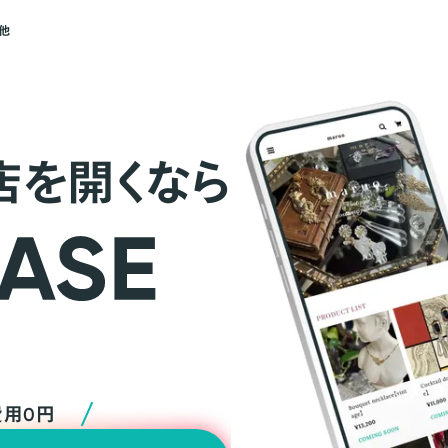
他
店を開くなら
費用0円