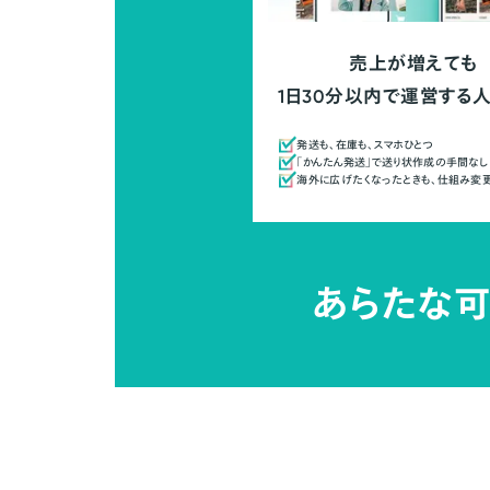
売上が増えても
1日30分以内で運営する
発送も、在庫も、スマホひとつ
「かんたん発送」で送り状作成の手間なし
海外に広げたくなったときも、仕組み変
あらたな可