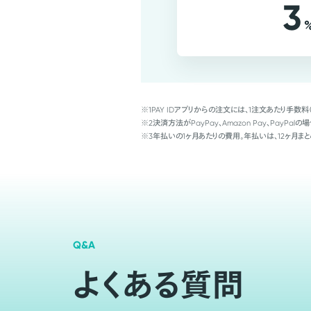
3
※1
PAY IDアプリからの注文には、1注文あたり手数料
※2
決済方法がPayPay、Amazon Pay、Pay
※3
年払いの1ヶ月あたりの費用。年払いは、12ヶ月まと
Q&A
よくある質問