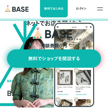
無料ではじめる
ログイン
ネ
ッ
ト
でお店を開くなら
月額費用0円
無料でショップを開設する
BASEの強み
BASEが強い3つの理由