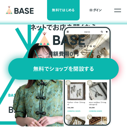
無料ではじめる
ログイン
ネ
ッ
ト
でお店を開くなら
月額費用0円
無料でショップを開設する
BASEの強み
BASEが強い3つの理由