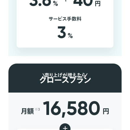
3.6
40
%
円
サービス手数料
3
%
売り上げが増えたら
グロースプラン
16,580
月額
円
※3
+