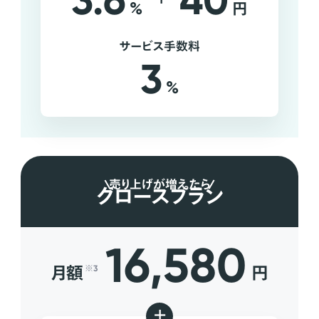
3.6
40
%
円
サービス手数料
3
%
売り上げが増えたら
グロースプラン
16,580
月額
円
※3
+