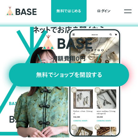
無料ではじめる
ログイン
ネ
ッ
ト
でお店を開くなら
月額費用0円
無料でショップを開設する
BASEの強み
BASEが強い3つの理由