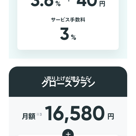
3.6
40
%
円
サービス手数料
3
%
売り上げが増えたら
グロースプラン
16,580
月額
円
※3
+