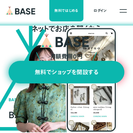
無料ではじめる
ログイン
ネ
ッ
ト
でお店を開くなら
月額費用0円
無料でショップを開設する
BASEの強み
BASEが強い3つの理由