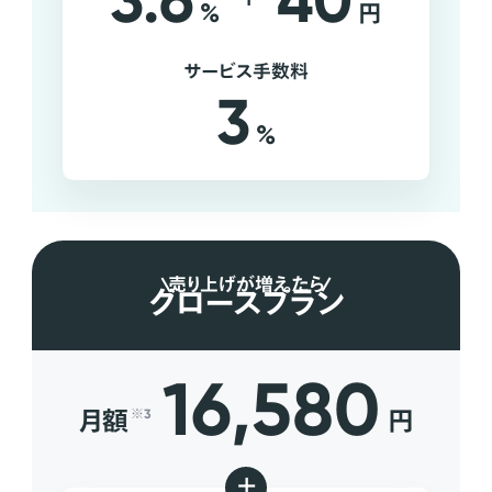
3.6
40
%
円
サービス手数料
3
%
売り上げが増えたら
グロースプラン
16,580
月額
円
※3
+