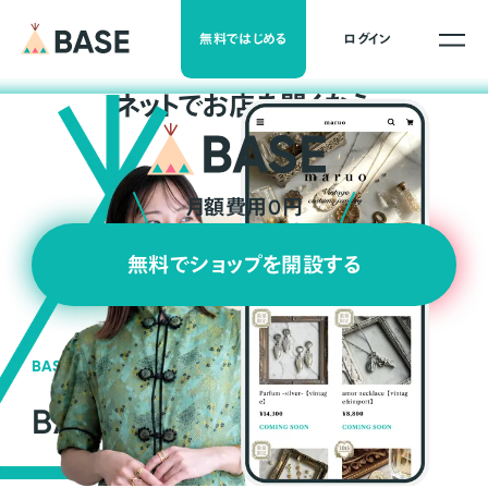
無料ではじめる
ログイン
ネ
ッ
ト
でお店を開くなら
月額費用0円
無料でショップを開設する
BASEの強み
BASEが強い3つの理由