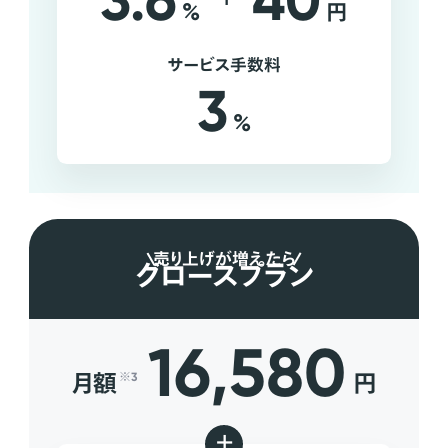
3.6
40
%
円
サービス手数料
3
%
売り上げが増えたら
グロースプラン
16,580
月額
円
※3
+