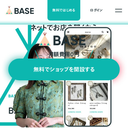
無料ではじめる
ログイン
ネ
ッ
ト
でお店を開くなら
月額費用0円
無料でショップを開設する
BASEの強み
BASEが強い3つの理由