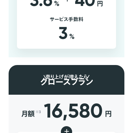
3.6
40
%
円
サービス手数料
3
%
売り上げが増えたら
グロースプラン
16,580
月額
円
※3
+