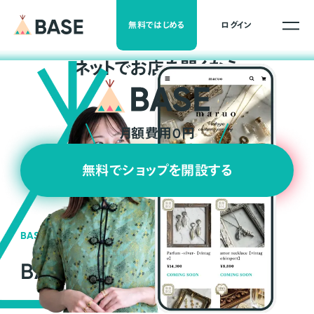
無料ではじめる
ログイン
ネ
ッ
ト
でお店を開くなら
月額費用0円
無料でショップを開設する
BASEの強み
BASEが強い3つの理由