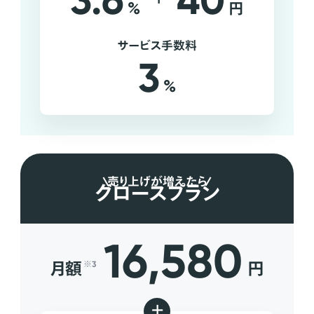
3.6
40
%
円
サービス手数料
3
%
売り上げが増えたら
グロースプラン
16,580
月額
円
※3
+