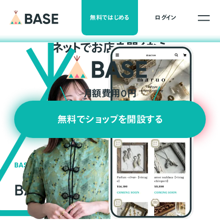
無料ではじめる
ログイン
ネ
ッ
ト
でお店を開くなら
月額費用0円
無料でショップを開設する
BASEの強み
BASEが強い3つの理由