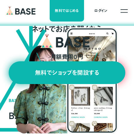
無料ではじめる
ログイン
ネ
ッ
ト
でお店を開くなら
月額費用0円
無料でショップを開設する
BASEの強み
BASEが強い3つの理由