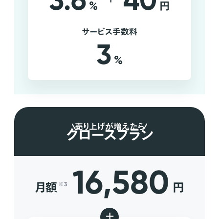
3.6
40
%
円
サービス手数料
3
%
売り上げが増えたら
グロースプラン
16,580
月額
円
※3
+