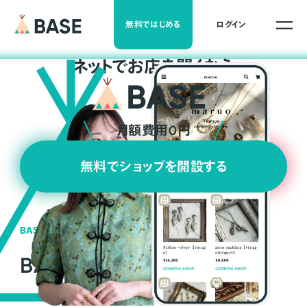
無料ではじめる
ログイン
ネ
ッ
ト
でお店を開くなら
月額費用0円
無料でショップを開設する
BASEの強み
BASEが強い3つの理由