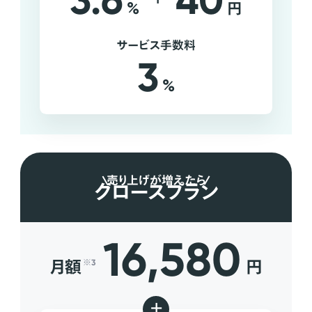
3.6
40
%
円
サービス手数料
3
%
売り上げが増えたら
グロースプラン
16,580
月額
円
※3
+