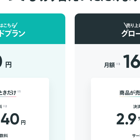
はこちら
売り上
ドプラン
グロ
0
1
円
月額
※3
ときだけ
※1
商品が売
料
※2
決
40
2.9
円
手数料
サー