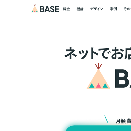
料金
機能
デザイン
事例
その
ネ
ッ
ト
でお
月額