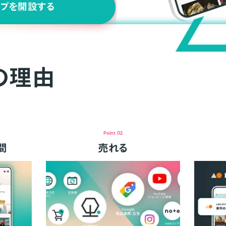
ップを開設する
の理由
Point 02
間
売れる