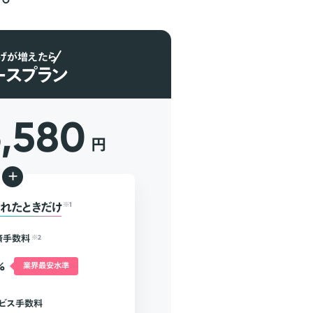
げが増えたら
ースプラン
6,580
円
+
れたときだけ
※1
済手数料
※2
%
業界最安水準
ビス手数料