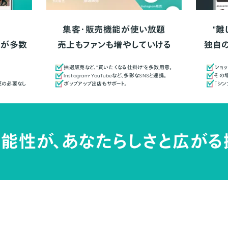
集客・販売機能が使い放題
"難
人が多数
売上もファンも増やしていける
独自
抽選販売など、"買いたくなる仕掛け"を多数用意。
ショッ
Instagram・YouTubeなど、多彩なSNSと連携。
その場
更の必要なし
ポップアップ出店もサポート。
「シ
能性が、
あなたらしさと広がる