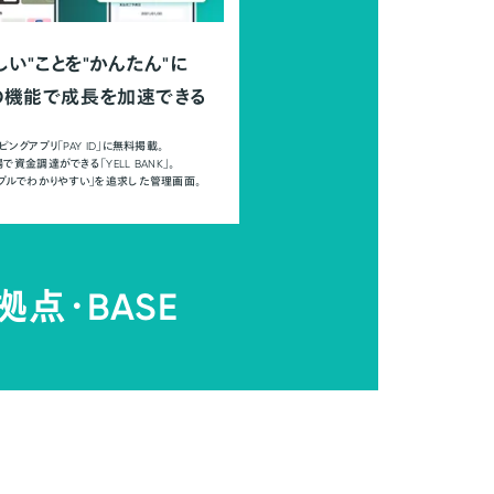
しい"ことを"かんたん"に
の機能で成長を加速できる
ピングアプリ「PAY ID」に無料掲載。
で資金調達ができる「YELL BANK」。
ンプルでわかりやすい」を追求した管理画面。
拠点・
BASE