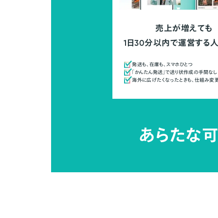
売上が増えても
1日30分以内で運営する
発送も、在庫も、スマホひとつ
「かんたん発送」で送り状作成の手間なし
海外に広げたくなったときも、仕組み変
あらたな可