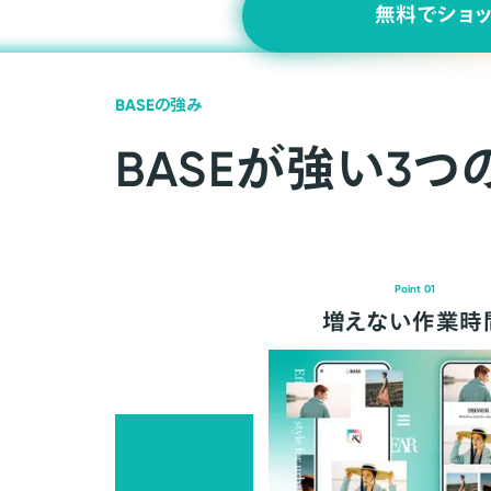
無料でショ
BASEの強み
BASEが強い3つ
Point 01
増えない作業時