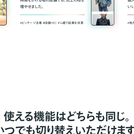
時間をかける私の店舗でも、売上の柱を
個
増やせました。
い
#ビンテージ古着 ＃店舗＋EC #14歳で起業を決意
#地
使える機能はどちらも同じ。
いつでも切り替えいただけます