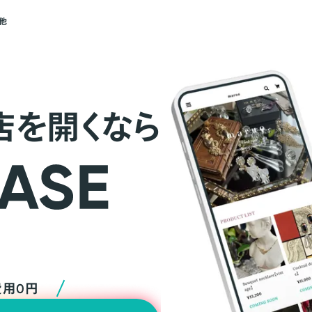
他
店を開くなら
費用0円