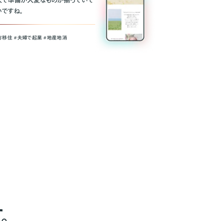
人で準備が大変なものが揃っていて
いですね。
方移住 #夫婦で起業 #地産地消
。