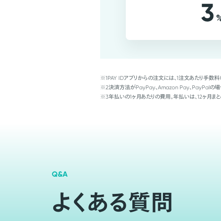
3
※1
PAY IDアプリからの注文には、1注文あたり手数料
※2
決済方法がPayPay、Amazon Pay、Pay
※3
年払いの1ヶ月あたりの費用。年払いは、12ヶ月まと
Q&A
よくある質問