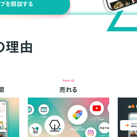
ップを開設する
の理由
Point 02
間
売れる