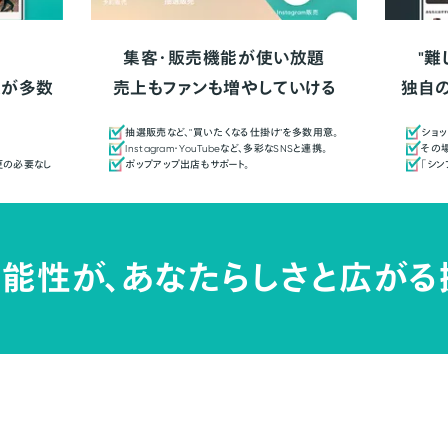
集客・販売機能が使い放題
"難
人が多数
売上もファンも増やしていける
独自
抽選販売など、"買いたくなる仕掛け"を多数用意。
ショッ
Instagram・YouTubeなど、多彩なSNSと連携。
その場
更の必要なし
ポップアップ出店もサポート。
「シ
能性が、
あなたらしさと広がる