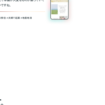
人で準備が大変なものが揃っていて
いですね。
方移住 #夫婦で起業 #地産地消
。