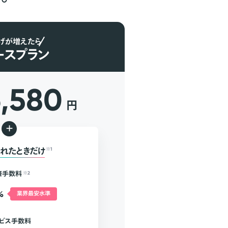
げが増えたら
ースプラン
6,580
円
+
れたときだけ
※1
済手数料
※2
%
業界最安水準
ビス手数料