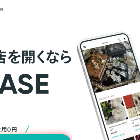
他
店を開くなら
費用0円