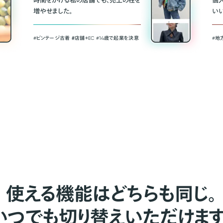
時間をかける私の店舗でも、売上の柱を
個
増やせました。
い
#ビンテージ古着 ＃店舗＋EC #14歳で起業を決意
#地
使える機能はどちらも同じ。
いつでも切り替えいただけます