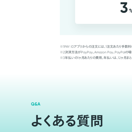
3
※1
PAY IDアプリからの注文には、1注文あたり手数料
※2
決済方法がPayPay、Amazon Pay、Pay
※3
年払いの1ヶ月あたりの費用。年払いは、12ヶ月まと
Q&A
よくある質問