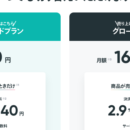
はこちら
売り上
ドプラン
グロ
0
1
円
月額
※3
ときだけ
※1
商品が売
料
※2
決
40
2.9
円
手数料
サー