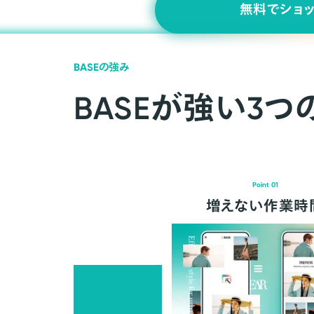
無料でショ
BASEの強み
BASEが強い3つ
Point 01
増えない作業時