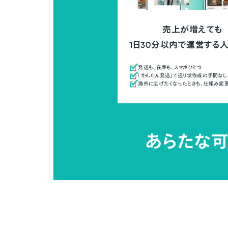
売上が増えても
1日30分以内で運営する
発送も、在庫も、スマホひとつ
「かんたん発送」で送り状作成の手間なし
海外に広げたくなったときも、仕組み変
あらたな可