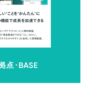
しい"ことを"かんたん"に
の機能で成長を加速できる
ピングアプリ「PAY ID」に無料掲載。
で資金調達ができる「YELL BANK」。
ンプルでわかりやすい」を追求した管理画面。
拠点・
BASE