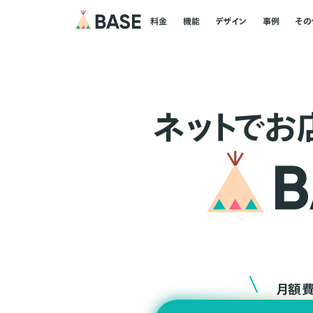
料金
機能
デザイン
事例
その
ネ
ッ
ト
でお
月額