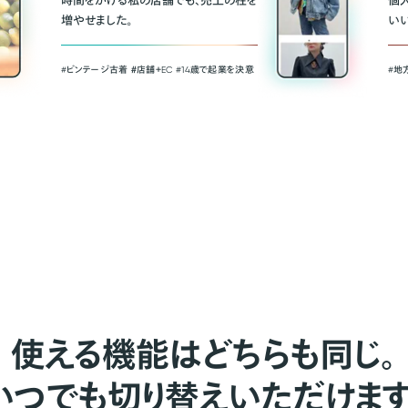
時間をかける私の店舗でも、売上の柱を
個
増やせました。
い
#ビンテージ古着 ＃店舗＋EC #14歳で起業を決意
#地
使える機能はどちらも同じ。
いつでも切り替えいただけます