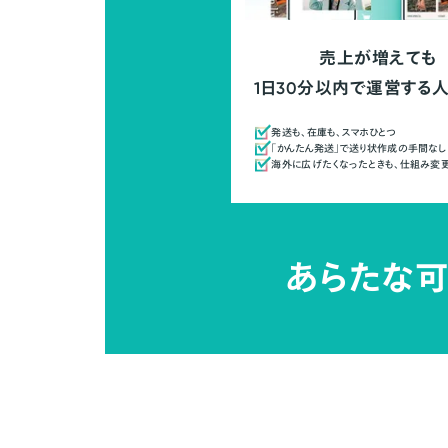
売上が増えても
1日30分以内で運営する
発送も、在庫も、スマホひとつ
「かんたん発送」で送り状作成の手間なし
海外に広げたくなったときも、仕組み変
あらたな可