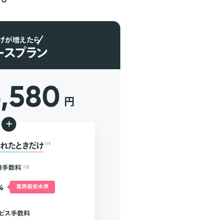
げが増えたら
ースプラン
6,580
円
+
れたときだけ
※1
済手数料
※2
%
業界最安水準
ビス手数料