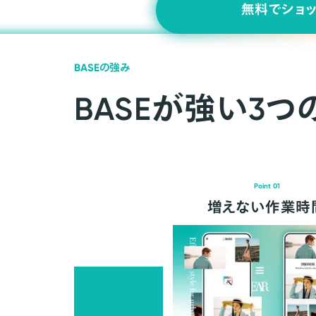
無料でショ
BASEの強み
BASEが強い3つ
Point 01
増えない作業時