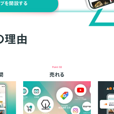
ップを開設する
の理由
Point 02
間
売れる