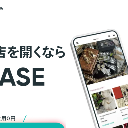
他
店を開くなら
費用0円