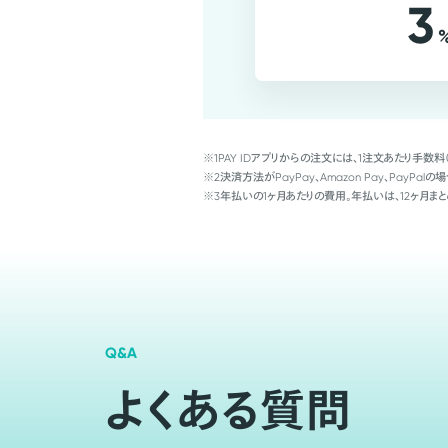
3
※1
PAY IDアプリからの注文には、1注文あたり手数料
※2
決済方法がPayPay、Amazon Pay、Pay
※3
年払いの1ヶ月あたりの費用。年払いは、12ヶ月まと
Q&A
よくある質問