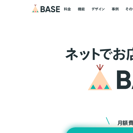
料金
機能
デザイン
事例
その
ネ
ッ
ト
でお
月額