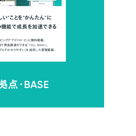
しい"ことを"かんたん"に
の機能で成長を加速できる
ピングアプリ「PAY ID」に無料掲載。
で資金調達ができる「YELL BANK」。
ンプルでわかりやすい」を追求した管理画面。
拠点・
BASE