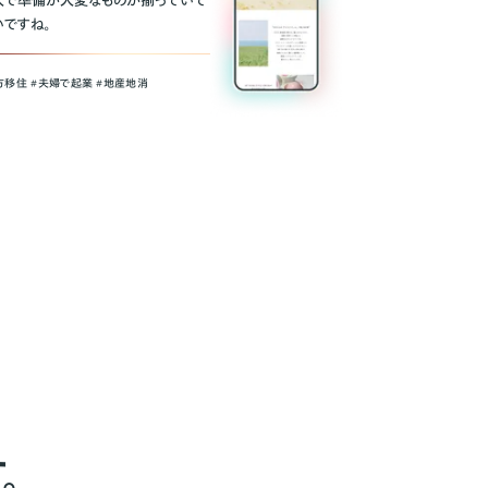
人で準備が大変なものが揃っていて
いですね。
方移住 #夫婦で起業 #地産地消
。