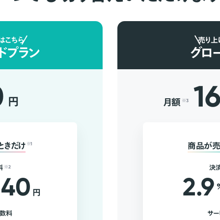
はこちら
売り上
ドプラン
グロ
0
1
円
月額
※3
ときだけ
※1
商品が売
料
※2
決
40
2.9
円
手数料
サー