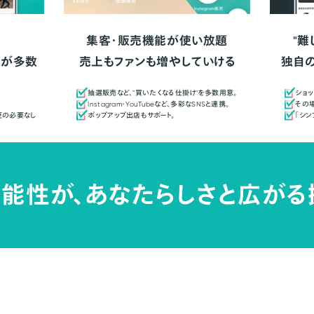
集客・販売機能が使い放題
"難
人が多数
売上もファンも増やしていける
独自
抽選販売など、"買いたくなる仕掛け"を多数用意。
ショッ
Instagram・YouTubeなど、多彩なSNSと連携。
その場
更の必要なし
ポップアップ出店もサポート。
「シ
能性が、
あなたらしさと広がる