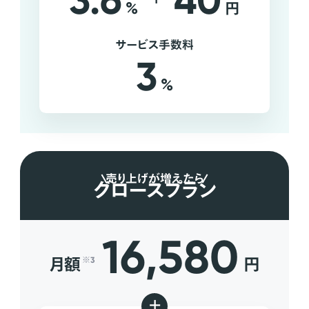
3.6
40
%
円
サービス手数料
3
%
売り上げが増えたら
グロースプラン
16,580
月額
円
※3
+