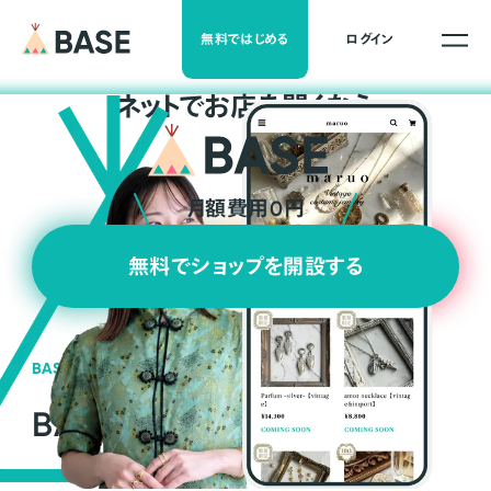
無料ではじめる
ログイン
ネ
ッ
ト
でお店を開くなら
月額費用0円
無料でショップを開設する
BASEの強み
BASEが強い3つの理由