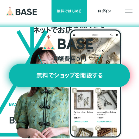
無料ではじめる
ログイン
ネ
ッ
ト
でお店を開くなら
月額費用0円
無料でショップを開設する
BASEの強み
BASEが強い3つの理由