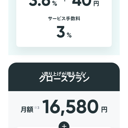
3.6
40
%
円
サービス手数料
3
%
売り上げが増えたら
グロースプラン
16,580
月額
円
※3
+