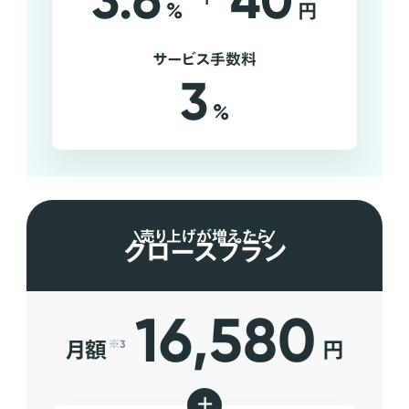
3.6
40
%
円
サービス手数料
3
%
売り上げが増えたら
グロースプラン
16,580
月額
円
※3
+