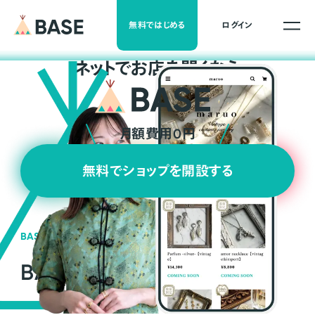
無料ではじめる
ログイン
ネ
ッ
ト
でお店を開くなら
月額費用0円
無料でショップを開設する
BASEの強み
BASEが強い3つの理由