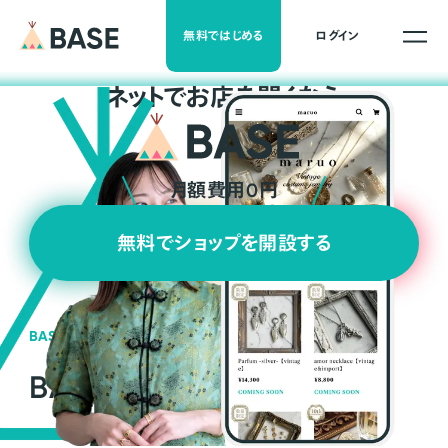
無料ではじめる
ログイン
ネ
ッ
ト
でお店を開くなら
月額費用0円
無料でショップを開設する
BASEの強み
BASEが強い3つの理由