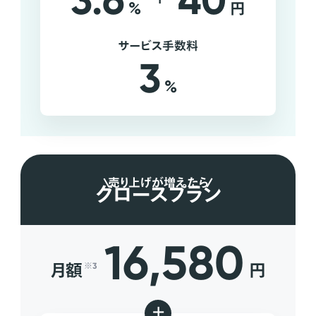
3.6
40
%
円
サービス手数料
3
%
売り上げが増えたら
グロースプラン
16,580
月額
円
※3
+