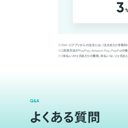
3
※1
PAY IDアプリからの注文には、1注文あたり手数料
※2
決済方法がPayPay、Amazon Pay、Pay
※3
年払いの1ヶ月あたりの費用。年払いは、12ヶ月まと
Q&A
よくある質問