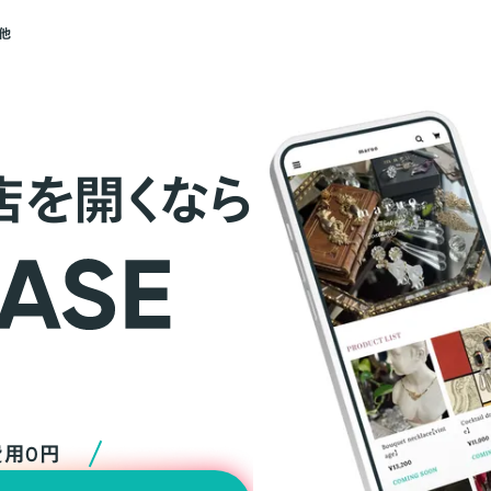
他
店を開くなら
費用0円