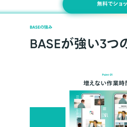
無料でショ
BASEの強み
BASEが強い3つ
Point 01
増えない作業時