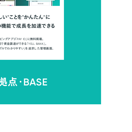
しい"ことを"かんたん"に
の機能で成長を加速できる
ピングアプリ「PAY ID」に無料掲載。
で資金調達ができる「YELL BANK」。
ンプルでわかりやすい」を追求した管理画面。
拠点・
BASE