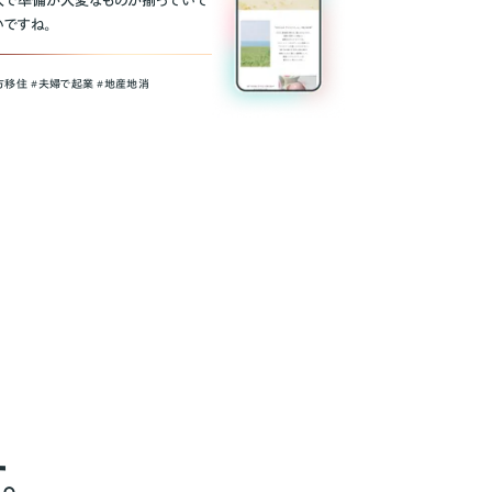
人で準備が大変なものが揃っていて
いですね。
方移住 #夫婦で起業 #地産地消
。