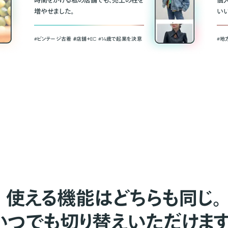
時間をかける私の店舗でも、売上の柱を
個
増やせました。
い
#ビンテージ古着 ＃店舗＋EC #14歳で起業を決意
#地
使える機能はどちらも同じ。
いつでも切り替えいただけます