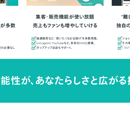
集客・販売機能が使い放題
"難
人が多数
売上もファンも増やしていける
独自
抽選販売など、"買いたくなる仕掛け"を多数用意。
ショッ
Instagram・YouTubeなど、多彩なSNSと連携。
その場
更の必要なし
ポップアップ出店もサポート。
「シ
能性が、
あなたらしさと広がる