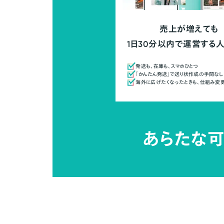
売上が増えても
1日30分以内で運営する
発送も、在庫も、スマホひとつ
「かんたん発送」で送り状作成の手間なし
海外に広げたくなったときも、仕組み変
あらたな可