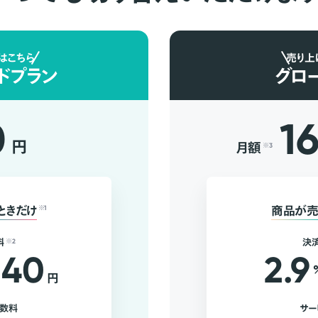
はこちら
売り上
ドプラン
グロ
0
1
円
月額
※3
ときだけ
※1
商品が売
料
※2
決
40
2.9
円
手数料
サー