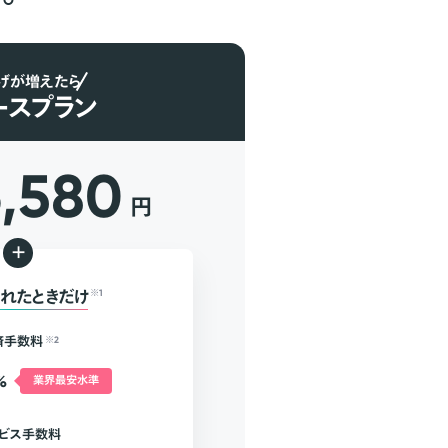
げが増えたら
ースプラン
6,580
円
+
れたときだけ
※1
済手数料
※2
%
業界最安水準
ビス手数料