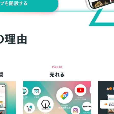
ップを開設する
の理由
Point 02
間
売れる