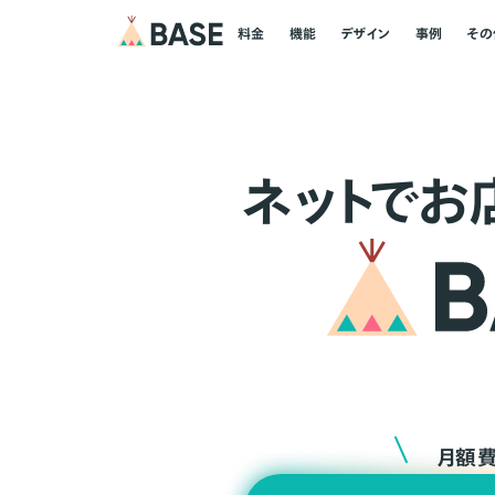
料金
機能
デザイン
事例
その
ネ
ッ
ト
でお
月額