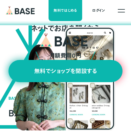
無料ではじめる
ログイン
ネ
ッ
ト
でお店を開くなら
月額費用0円
無料でショップを開設する
BASEの強み
BASEが強い3つの理由