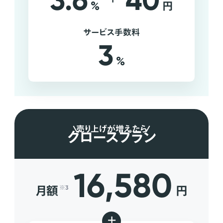
3.6
40
%
円
サービス手数料
3
%
売り上げが増えたら
グロースプラン
16,580
月額
円
※3
+