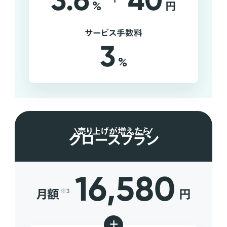
3.6
40
%
円
サービス手数料
3
%
売り上げが増えたら
グロースプラン
16,580
月額
円
※3
+