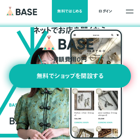
無料ではじめる
ログイン
ネ
ッ
ト
でお店を開くなら
月額費用0円
無料でショップを開設する
BASEの強み
BASEが強い3つの理由