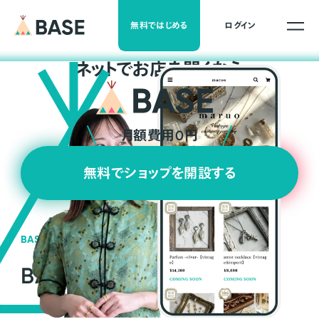
無料ではじめる
ログイン
ネ
ッ
ト
でお店を開くなら
月額費用0円
無料でショップを開設する
BASEの強み
BASEが強い3つの理由