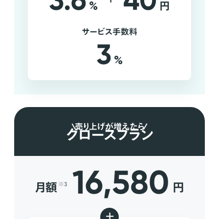
3.6
40
%
円
サービス手数料
3
%
売り上げが増えたら
グロースプラン
16,580
月額
円
※3
+