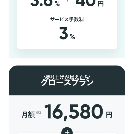
3.6
40
%
円
サービス手数料
3
%
売り上げが増えたら
グロースプラン
16,580
月額
円
※3
+