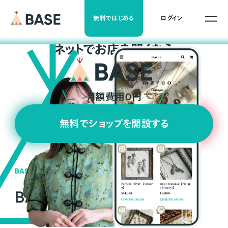
無料ではじめる
ログイン
ネ
ッ
ト
でお店を開くなら
月額費用0円
無料でショップを開設する
BASEの強み
BASEが強い3つの理由