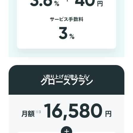
3.6
40
%
円
サービス手数料
3
%
売り上げが増えたら
グロースプラン
16,580
月額
円
※3
+