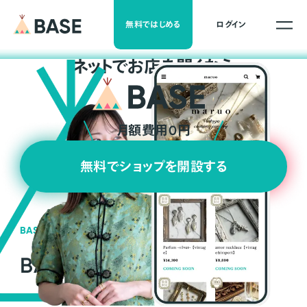
無料ではじめる
ログイン
ネ
ッ
ト
でお店を開くなら
月額費用0円
無料でショップを開設する
BASEの強み
BASEが強い3つの理由