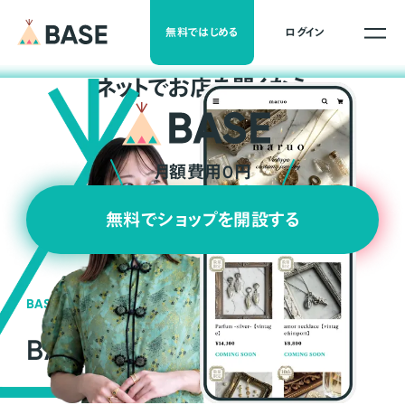
無料ではじめる
ログイン
ネ
ッ
ト
でお店を開くなら
月額費用0円
無料でショップを開設する
BASEの強み
BASEが強い3つの理由