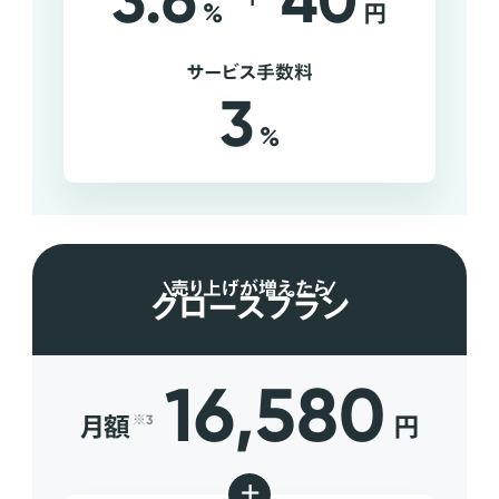
3.6
40
%
円
サービス手数料
3
%
売り上げが増えたら
グロースプラン
16,580
月額
円
※3
+